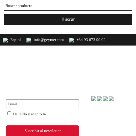
Papiol
info@geymer.com
+34 93 673 09 02
Geymer S.A. Distribuidor nacional de
productos de mercería y últimas
novedades de importación
NewsLetter
Forma de pago
He leído y acepto la
política de
privacidad