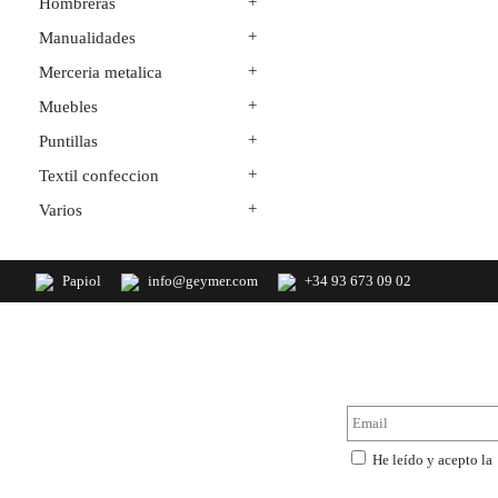
+
Hombreras
+
Manualidades
+
Merceria metalica
+
Muebles
+
Puntillas
+
Textil confeccion
+
Varios
Papiol
info@geymer.com
+34 93 673 09 02
Geymer S.A. Distribuidor nacional de
NewsLe
productos de mercería y últimas
novedades de importación
He leído y acepto la
privacidad