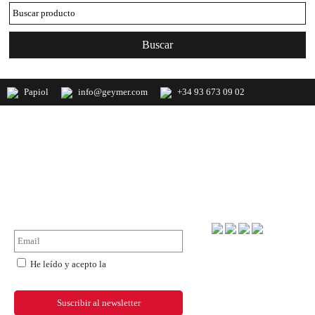
Papiol
info@geymer.com
+34 93 673 09 02
Geymer S.A. Distribuidor nacional de
productos de mercería y últimas
novedades de importación
NewsLetter
Forma de pago
He leído y acepto la
política de
privacidad