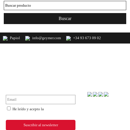
Papiol
info@geymer.com
+34 93 673 09 02
Geymer S.A. Distribuidor nacional de
productos de mercería y últimas
novedades de importación
NewsLetter
Forma de pago
He leído y acepto la
política de
privacidad