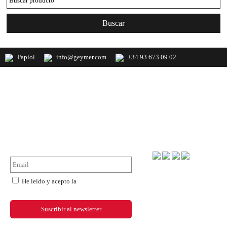
Papiol
info@geymer.com
+34 93 673 09 02
Geymer S.A. Distribuidor nacional de
productos de mercería y últimas
novedades de importación
NewsLetter
Forma de pago
He leído y acepto la
política de
privacidad