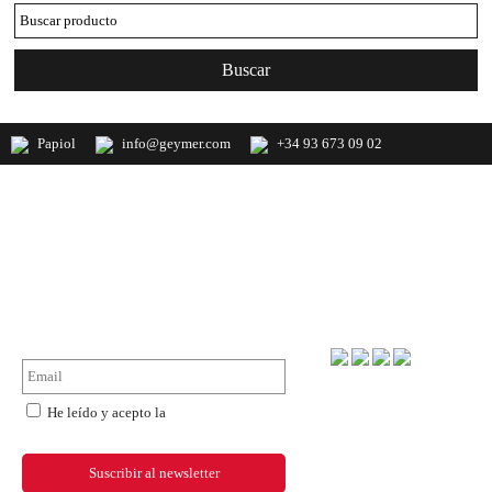
Papiol
info@geymer.com
+34 93 673 09 02
Geymer S.A. Distribuidor nacional de
productos de mercería y últimas
novedades de importación
NewsLetter
Forma de pago
He leído y acepto la
política de
privacidad