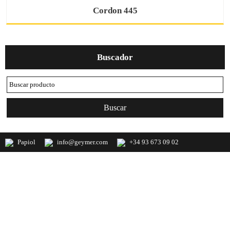
Cordon 445
Buscador
Papiol
info@geymer.com
+34 93 673 09 02
Geymer S.A. Distribuidor nacional de
productos de mercería y últimas
novedades de importación
NewsLetter
Forma de pago