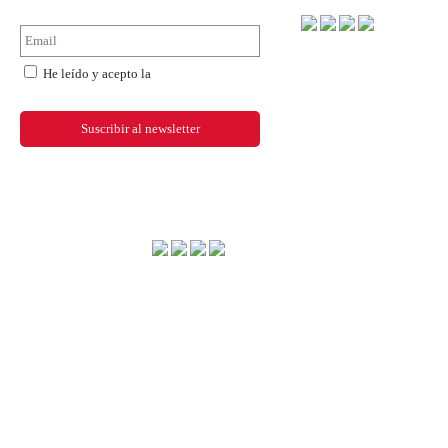
He leído y acepto la
política de
privacidad
Método de envío
Dónde estamos