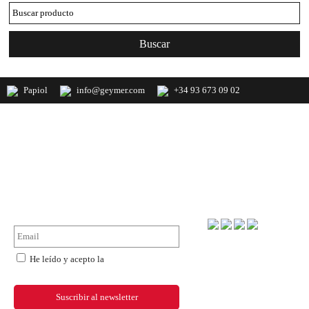
Papiol
info@geymer.com
+34 93 673 09 02
Geymer S.A. Distribuidor nacional de
productos de mercería y últimas
novedades de importación
NewsLetter
Forma de pago
He leído y acepto la
política de
privacidad