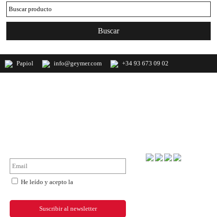
Papiol
info@geymer.com
+34 93 673 09 02
Geymer S.A. Distribuidor nacional de
productos de mercería y últimas
novedades de importación
NewsLetter
Forma de pago
He leído y acepto la
política de
privacidad