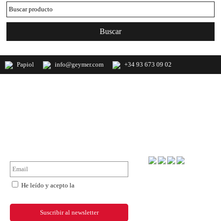
Papiol
info@geymer.com
+34 93 673 09 02
Geymer S.A. Distribuidor nacional de
productos de mercería y últimas
novedades de importación
NewsLetter
Forma de pago
He leído y acepto la
política de
privacidad