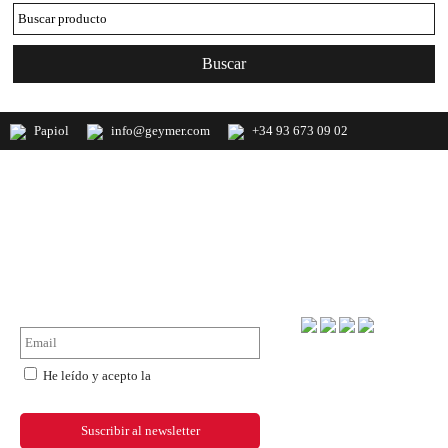
Papiol
info@geymer.com
+34 93 673 09 02
Geymer S.A. Distribuidor nacional de
productos de mercería y últimas
novedades de importación
NewsLetter
Forma de pago
He leído y acepto la
política de
privacidad