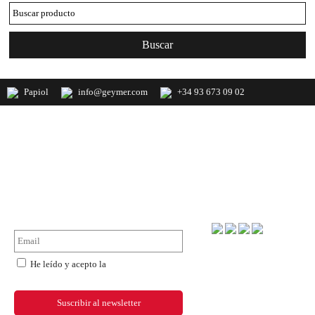
Papiol
info@geymer.com
+34 93 673 09 02
Geymer S.A. Distribuidor nacional de
productos de mercería y últimas
novedades de importación
NewsLetter
Forma de pago
He leído y acepto la
política de
privacidad