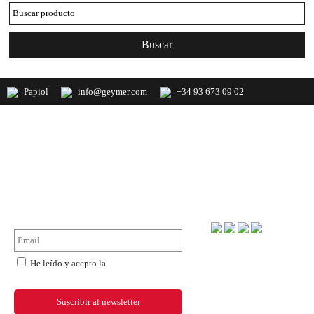
Papiol
info@geymer.com
+34 93 673 09 02
Geymer S.A. Distribuidor nacional de
productos de mercería y últimas
novedades de importación
NewsLetter
Forma de pago
He leído y acepto la
política de
privacidad