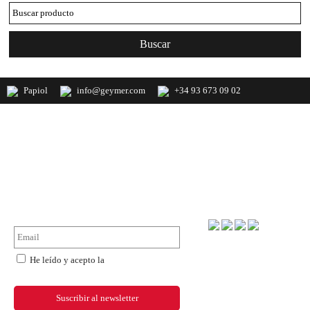
Papiol
info@geymer.com
+34 93 673 09 02
Geymer S.A. Distribuidor nacional de
productos de mercería y últimas
novedades de importación
NewsLetter
Forma de pago
He leído y acepto la
política de
privacidad