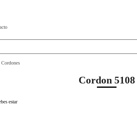
acto
>
Cordones
Cordon 5108
ebes estar