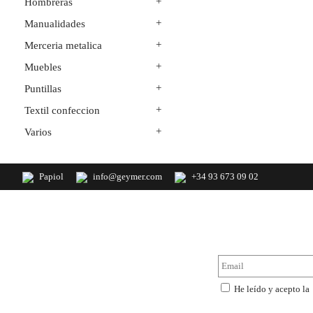
+
Hombreras
+
Manualidades
+
Merceria metalica
+
Muebles
+
Puntillas
+
Textil confeccion
+
Varios
Papiol
info@geymer.com
+34 93 673 09 02
Geymer S.A. Distribuidor nacional de
NewsLe
productos de mercería y últimas
novedades de importación
He leído y acepto la
privacidad