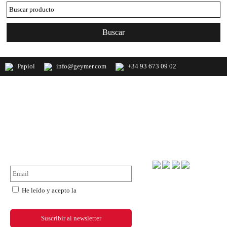
Papiol
info@geymer.com
+34 93 673 09 02
Geymer S.A. Distribuidor nacional de
productos de mercería y últimas
novedades de importación
NewsLetter
Forma de pago
He leído y acepto la
política de
privacidad